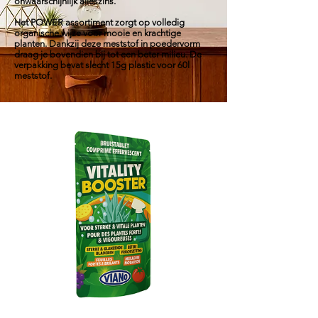
onwaarschijnlijk alleszins.
Het POWER assortiment zorgt op volledig
organische wijze voor mooie en krachtige
planten. Dankzij deze meststof in poedervorm
draag je bovendien bij tot een beter milieu. De
verpakking bevat slecht 15g plastic voor 60l
meststof.