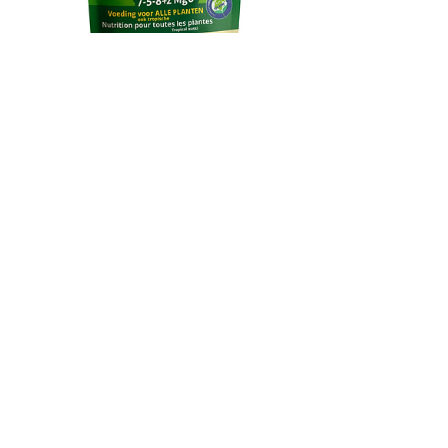
Universal Power
Klantenservice
+32 (0)53 78 05 74
info@viano.be
Vind een
tuincentrum in uw
buurt!