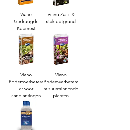
Viano
Viano Zaai- &
Gedroogde
stek potgrond
Koemest
Viano
Viano
Bodemverbetera
Bodemverbetera
ar voor
ar zuurminnende
aanplantingen
planten