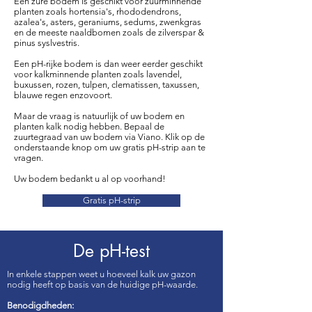
Een zure bodem is geschikt voor zuurminnende
planten zoals hortensia's, rhododendrons,
azalea's, asters, geraniums, sedums, zwenkgras
en de meeste naaldbomen zoals de zilverspar &
pinus syslvestris.
Een pH-rijke bodem is dan weer eerder geschikt
voor kalkminnende planten zoals lavendel,
buxussen, rozen, tulpen, clematissen, taxussen,
blauwe regen enzovoort.
Maar de vraag is natuurlijk of uw bodem en
planten kalk nodig hebben.
Bepaal de
zuurtegraad van uw bodem via Viano. Klik op de
onderstaande knop om uw gratis pH-strip aan te
vragen.
Uw bodem bedankt u al op voorhand!
Gratis pH-strip
De pH-test
In enkele stappen weet u hoeveel kalk uw gazon
nodig heeft op basis van de huidige pH-waarde.
Benodigdheden: