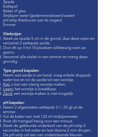
Spade
Eetlepel
Beker of glas
Strijkijzer water (gedemineraliseerd water)
pH-strip (hierboven aan te vragen)
Emmer
Werkwijze
:
Steek uw spade 5 cm in de grond, duw deze open en
verzamel 2 eetlepels aarde.
Doe dit op 5 tot 10 plaatsen willekeurig over uw
gazon.
Verzamel alle stalen in een emmer en meng deze
grondig.
Type grond bepalen:
​Neem wat aarde in uw hand, voeg enkele druppels
water toe en rol de aarde tot een worstje.
Klei:
u kan een stevig worstje maken.
Leem:
het worstje is breekbaar.
Zand:
een worstje maken is niet mogelijk
pH bepalen:
Neem 2 afgestreken eetlepels (+/- 25 g) uit de
emmer.
Vul de beker aan met 125 ml strijkijzerwater.
Roer dit mengsel hevig voor een minuut.
Steek de gekleurde onderkant van de pH-strip 5
secondes in het water en laat daarna 2 min drogen.
De pH-strip zal een van onderstaande kleuren