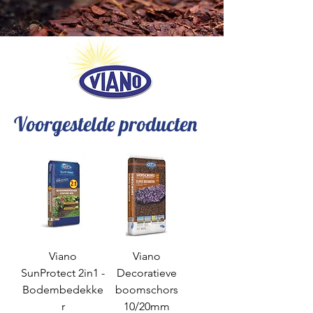
Voorgestelde producten
Viano
Viano
SunProtect 2in1 -
Decoratieve
Bodembedekke
boomschors
r
10/20mm