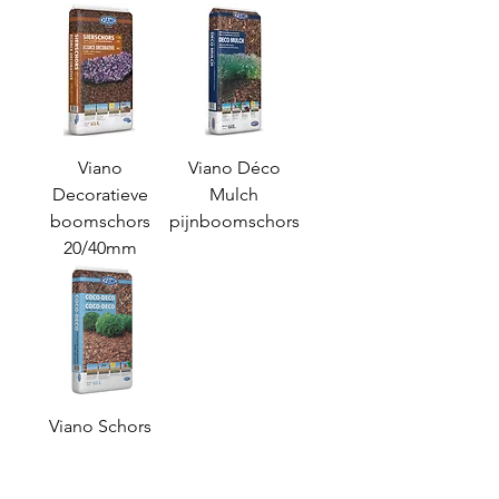
Viano
Viano Déco
Decoratieve
Mulch
boomschors
pijnboomschors
20/40mm
Viano Schors
Coco-Deco
Klantenservice