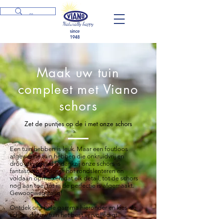
Naturally happy
since
1948
Maak uw tuin
compleet met Viano
schors
Zet de puntjes op de i met onze schors
Een tuin hebben is leuk. Maar een foutloos
afgewerkte tuin hebben die onkruidvrij en
droogtewerend is dankzij onze schors is
fantastisch! Door je hof rondslenteren en
voldaan opmerken dat elk detail, tot de schors
nog aan toe, tot in de perfectie is afgemaakt.
Gewoonweg zalig!
Ontdek ons hele gamma hieronder en kies de
schors die uw tuin het best vervolledigt.