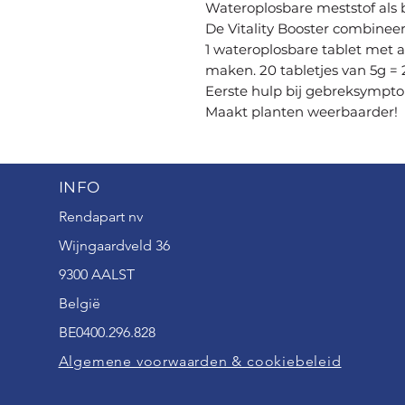
Wateroplosbare meststof als 
De Vitality Booster combineert
1 wateroplosbare tablet met a
maken. 20 tabletjes van 5g =
Eerste hulp bij gebreksympt
Maakt planten weerbaarder!
INFO
Rendapart nv
Wijngaardveld 36
9300 AALST
België
BE0400.296.828
Algemene voorwaarden & cookiebeleid