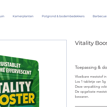
uin
Kamerplanten
Potgrond & bodembedekkers
Barbecue
Vitality Boo
Toepassing & do
Vloeibare meststof in 
Los 1 tabletje van 5g
Deze verpakking vols
De opgeloste meststo
bewaren.