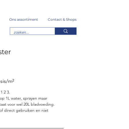
Ons assortiment
Contact & Shops
ster
sis/m²
1 2 3.
 op 1L water, sprayen maar
taat voor wel 20L bladvoeding.
f direct gebruiken en niet