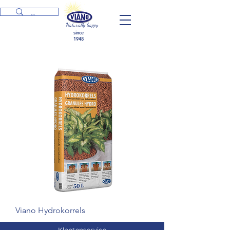
Naturally happy
since
1948
Viano Hydrokorrels
Klantenservice