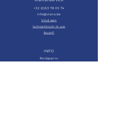
+32 (0)53 78 05 74
info@viano.be
Vind een
tuincentrum in uw
buurt!
INFO
Rendapart nv
Wijngaardveld 36
9300 AALST
België
BE0400.296.828
Algemene voorwaarden &
cookiebeleid
Follow us on:
Bekijk onze
vacatures:
Jobs