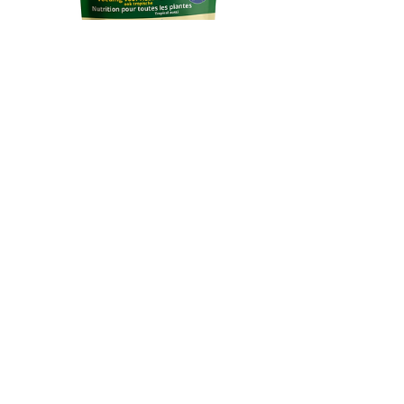
Universal Power
Service clientèle
+32 (0)53 78 05 74
info@viano.be
Trouvez une
jardinerie près de
chez vous !