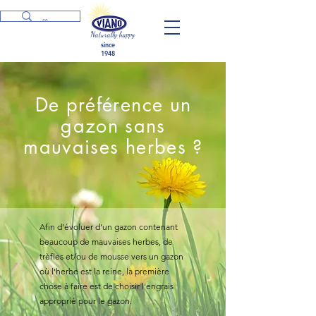
Naturally happy
since
1948
De préférence un
gazon sans
mauvaises herbes ?
Afin d’évoluer d’un gazon contenant
beaucoup de mauvaises herbes, de
trèfles et/ou de mousse vers un gazon
où l’herbe est la reine, la première
chose à faire est de choisir l’engrais
approprié pour le gazon.