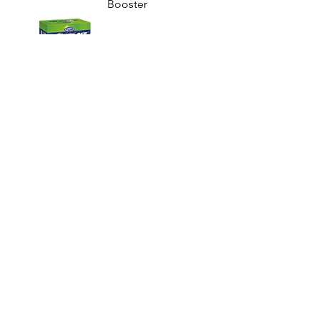
Booster
Viano Clever Off
- Action
indirecte contre
la mousse et les
mauvaises
herbes
Service clientèle
+32 (0)53 78 05 74
info@viano.be
Trouvez une
jardinerie près de
chez vous !