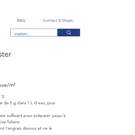
BBQ
Contact & Shops
ster
dose/m²
 3.
 de 5 g dans 1 L d'eau, puis
st suffisant pour préparer jusqu'à
ive foliaire.
t l'engrais dissous et ne le