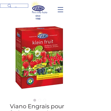
Naturally happy
since
1948
Viano Engrais pour