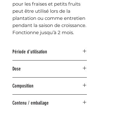
pour les fraises et petits fruits
peut être utilisé lors de la
plantation ou comme entretien
pendant la saison de croissance.
Fonctionne jusqu’à 2 mois.
Période d’utilisation
Mars - avril - mai - juin - juillet - août -
Dose
septembre
50-150g/m²
Composition
ENGRAIS ­ Engrais composé organo­
Contenu / emballage
minéral NPK(Mg) 6­5­9(+3MgO) de
mélange
Réf.
TMKLE1.5
Service clientèle
TMKLE1.75D
TMKLE04D
+32 (0)53 78 05 74