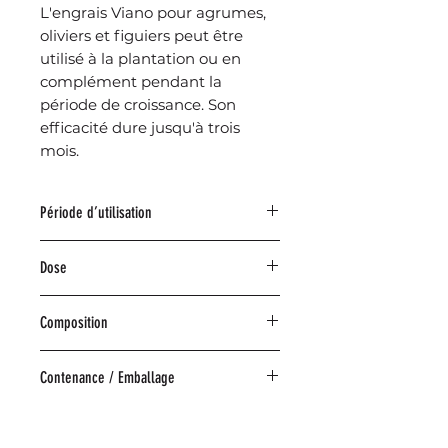
L'engrais Viano pour agrumes,
oliviers et figuiers peut être
utilisé à la plantation ou en
complément pendant la
période de croissance. Son
efficacité dure jusqu'à trois
mois.
Période d’utilisation
Mars - Avril - Mai - Juin - Juillet - Août
Dose
- Septembre
50-150g/m²
Composition
ENGRAIS ­ Engrais composé organo­
Contenance / Emballage
minéral NPK(Mg) 6­5­10(+4) de
mélange
Réf.
TMCIT1.75D