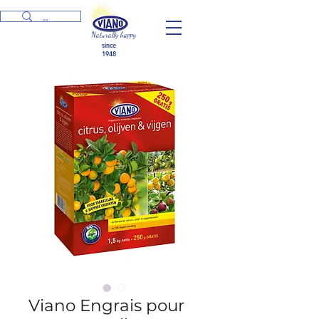
Naturally happy
since
1948
Viano Engrais pour