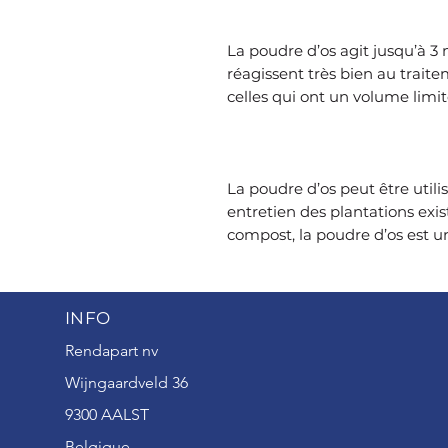
La poudre d’os agit jusqu’à 3 
réagissent très bien au trait
celles qui ont un volume limi
La poudre d’os peut être util
entretien des plantations exis
compost, la poudre d’os est 
INFO
Rendapart nv
Wijngaardveld 36
9300 AALST
Belgique