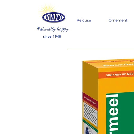
Pelouse
Ornement
Naturally happy
since 1948