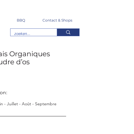
BBQ
Contact & Shops
ais Organiques
udre d’os
ion:
uin - Juillet - Août - Septembre