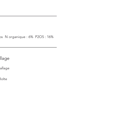
s ­ N organique : 6% ­ P2O5 : 16%
llage
allage
Boîte