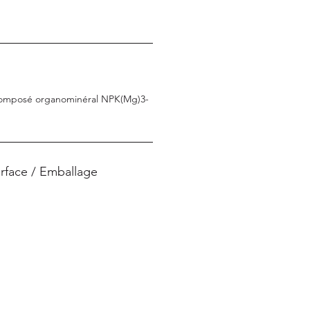
composé organo­minéral NPK(Mg)3­
rface / Emballage