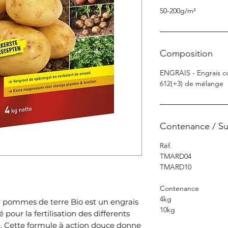
50-200g/m²
Composition
ENGRAIS ­- Engrais 
6­12(+3) de mélange
Contenance / Su
Réf.
TMARD04
TMARD10
Contenance
4kg
 pommes de terre Bio est un engrais
10kg
é pour la fertilisation des differents
. Cette formule à action douce donne