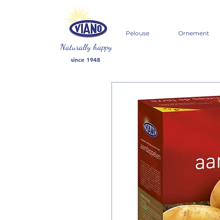
Pelouse
Ornement
Naturally happy
since 1948